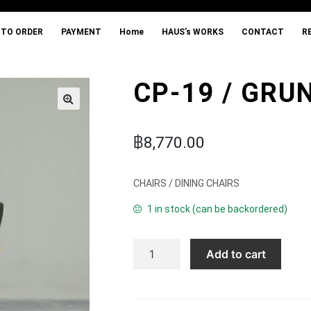
ES
HOW TO ORDER
PAYMENT
Home
HAUS’s WORKS
CONTACT
REGISTER 
TO ORDER
PAYMENT
Home
HAUS’s WORKS
CONTACT
RE
CP-19 / GRU
฿
8,770.00
CHAIRS / DINING CHAIRS
1 in stock (can be backordered)
CP-19 / GRUN CHAIR quantity
Add to cart